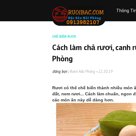
Thông Ti
CHẾ BIẾN RƯƠI
Cách làm chả rươi, canh r
Phòng
đăng bợi :
Rươi Hải Phòng
-
22.10.19
Rươi có thể chế biến thành nhiều món ă
đất, nem rươi... Cách làm chuẩn, ngon đ
các món ăn này dễ dàng hơn.
.