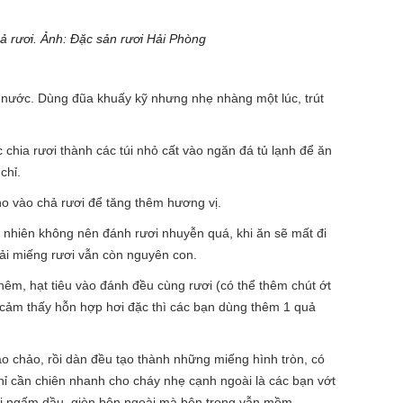
ả rươi. Ảnh: Đặc sản rươi Hải Phòng
i nước. Dùng đũa khuấy kỹ nhưng nhẹ nhàng một lúc, trút
 chia rươi thành các túi nhỏ cất vào ngăn đá tủ lạnh để ăn
chỉ.
o vào chả rươi để tăng thêm hương vị.
y nhiên không nên đánh rươi nhuyễn quá, khi ăn sẽ mất đi
hải miếng rươi vẫn còn nguyên con.
t nêm, hạt tiêu vào đánh đều cùng rươi (có thể thêm chút ớt
 cảm thấy hỗn hợp hơi đặc thì các bạn dùng thêm 1 quả
vào chảo, rồi dàn đều tạo thành những miếng hình tròn, có
hỉ cần chiên nhanh cho cháy nhẹ cạnh ngoài là các bạn vớt
bị ngấm dầu, giòn bên ngoài mà bên trong vẫn mềm.