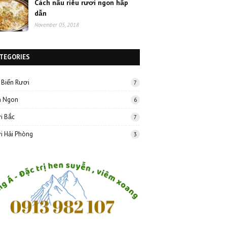
Cách nấu riêu rươi ngon hấp
dẫn
November 05, 2018
TEGORIES
 Biến Rươi
7
 Ngon
6
i Bắc
7
i Hải Phòng
3