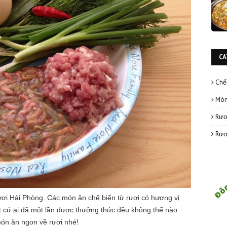
CA
Chế
Món
Rươ
Rươ
rươi Hải Phòng. Các món ăn chế biến từ rươi có hương vị
ất cứ ai đã một lần được thưởng thức đều không thể nào
ón ăn ngon về rươi nhé!