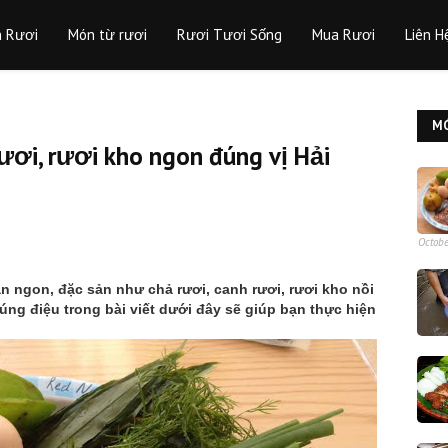
n Rươi
Món từ rươi
Rươi Tươi Sống
Mua Rươi
Liên H
M
ươi, rươi kho ngon đúng vị Hải
Octobe
n ngon, đặc sản như chả rươi, canh rươi, rươi kho nồi
úng điệu trong bài viết dưới đây sẽ giúp bạn thực hiện