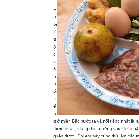
R
ư
ơi
là
đ
ặ
c
s
ả
n
n
ổi
ti
ế
n
g ở miền Bắc nước ta và nổi tiếng nhất là 
thơm ngon, giá trị dinh dưỡng cao khiến b
quên được. Chị em hãy cùng thử làm các m