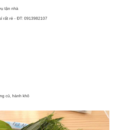
vụ tận nhà
ỉ rất rẻ -
ĐT: 0913982107
gừng củ, hành khô