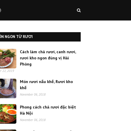
ệ
ÓN NGON TỪ RƯƠI
Cách làm chả rươi, canh rươi,
rươi kho ngon đúng vị Hải
Phòng
r 22, 2019
Món rươi nấu khế, Rươi kho
khế
November 06, 2018
Phong cách chả rươi đặc biệt
Hà Nội
November 06, 2018