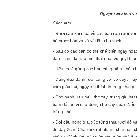
Nguyên liệu làm ch
Cách làm:
- Rươi sau khi mua về các bạn rửa rươi vớ
bỏ nước bẩn và xả vài lần cho sạch.
- Sau đó các bạn có thể chế biến ngay hoặc
dần. Hành lá, rau mùi thái nhỏ, vỏ quýt thái 
- Nếu có lá gừng các bạn cũng băm nhỏ, ch
- Dùng đũa đánh rươi cùng với vỏ quýt. Tu
cảm giác bùi, ngậy khi thỉnh thoảng nhai p
- Cho hành, rau mùi, thịt xay, trứng gà, hạ
băm để tạo vị chứ đừng cho cay quá). Nếu
trứng nhé.
- Đợi dầu nóng già, xúc từng thìa rươi đổ 
độ dầy 2cm. Chả rươi rất nhanh chín nên c
chả ra. Cách làm này giúp cho món chả ít 